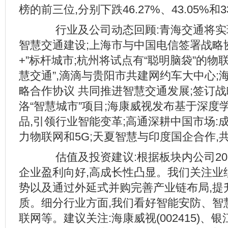
榜的前三位,分别下跌46.27%、43.05%和3
行业及公司动态回顾:青海交通将实现
智慧交通建设;上海市与中国电信签署战略
+”标杆城市;杭州将试点有“聪明脑袋”的物联
慧交通”,滴滴与贵阳市共建网约车大中心;
略合作协议 共同推进智慧交通发展;签订战
洛“智慧城市”项目;海康威视发布基于深度
品,引领行业智能变革;高通深耕中国市场:
力物联网和5G;天夏智慧与印度国企合作,
估值及投资建议:根据板块内公司201
企业盈利向好,高成长性凸显。我们关注业绩
势以及通过外延式并购完善产业链布局,提
质。细分行业方面,我们看好智能安防、智
联网等。建议关注:海康威视(002415)、银江